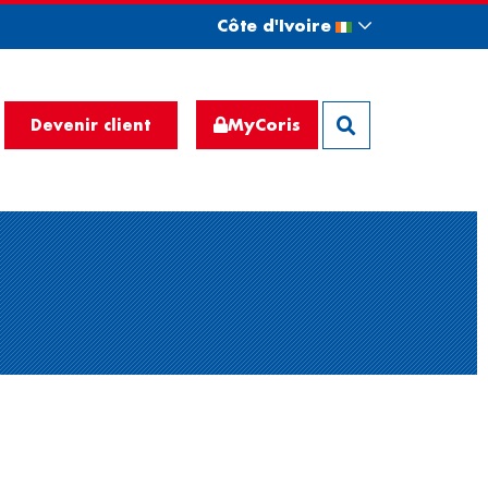
Côte d'Ivoire
MyCoris
Devenir client