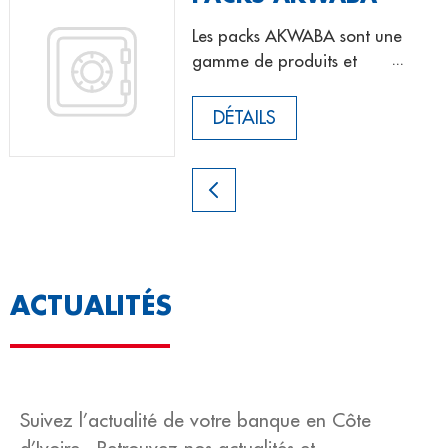
Les packs AKWABA sont une
gamme de produits et
services bancaires adaptés
à vos revenus.
DÉTAILS
ACTUALITÉS
Suivez l’actualité de votre banque en Côte
d’Ivoire . Retrouvez nos actualités et