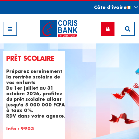
Côte d'ivoire
Nos filiales
PRÊT SCOLAIRE
Préparez sereinement
la rentrée scolaire de
vos enfants
Du 1er juillet au 31
octobre 2026, profitez
du prêt scolaire allant
jusqu'à 5 000 000 FCFA
à taux 0%.
RDV dans votre agence.
Info : 9903