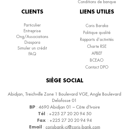
Conditions de banque
CLIENTS
LIENS UTILES
Particulier
Coris Baraka
Entreprise
Politique qualité
Ong/Associations
Rapports d’activités
Diaspora
Charte RSE
Simuler un crédit
APBEF
FAQ
BCEAO
Contact DPO
SIÈGE SOCIAL
Abidjan, Treichville Zone 1 Boulevard VGE, Angle Boulevard
Delafosse 01
BP
:
4690
Abidjan 01 – Côte d’Ivoire
Tél
:
+225 27 20 20 94 50
Fax
:
+225 27 20 20 94 94
Email
:
corisbank-ci@coris-bank.com