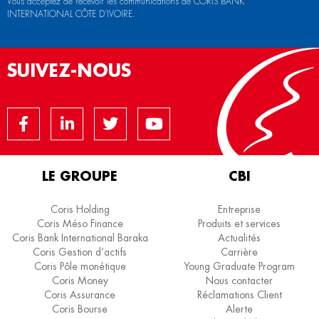
Vous acceptez de recevoir les communications de CORIS BANK
INTERNATIONAL CÔTE D’IVOIRE.
SUIVEZ-NOUS
LE GROUPE
CBI
Coris Holding
Entreprise
Coris Méso Finance
Produits et services
Coris Bank International Baraka
Actualités
Coris Gestion d’actifs
Carrière
Coris Pôle monétique
Young Graduate Program
Coris Money
Nous contacter
Coris Assurance
Réclamations Client
Coris Bourse
Alerte