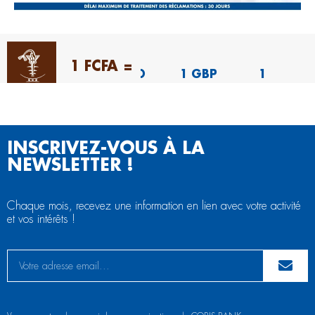
1 FCFA =
1 EUR
1 USD
1 GBP
1
NGN
655.957
567.215
763.942
0.416
3
INSCRIVEZ-VOUS À LA
NEWSLETTER !
Chaque mois, recevez une information en lien avec votre activité
et vos intérêts !