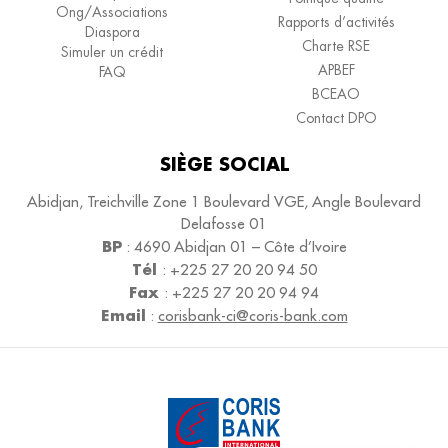
Ong/Associations
Rapports d’activités
Diaspora
Charte RSE
Simuler un crédit
APBEF
FAQ
BCEAO
Contact DPO
SIÈGE SOCIAL
Abidjan, Treichville Zone 1 Boulevard VGE, Angle Boulevard
Delafosse 01
BP
:
4690
Abidjan 01 – Côte d’Ivoire
Tél
:
+225 27 20 20 94 50
Fax
:
+225 27 20 20 94 94
Email
:
corisbank-ci@coris-bank.com