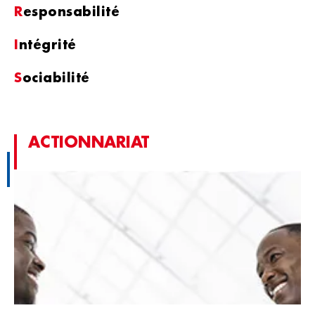
R
esponsabilité
I
ntégrité
S
ociabilité
ACTIONNARIAT