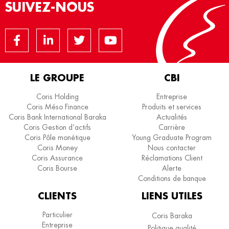
SUIVEZ-NOUS
de services.
Je vous souhaite d’agréables moments de navigation
et espère vous accueillir le plus souvent possible.
LE GROUPE
CBI
Coris Holding
Entreprise
Coris Méso Finance
Produits et services
Coris Bank International, la banque
Coris Bank International Baraka
Actualités
autrement…
Coris Gestion d’actifs
Carrière
Coris Pôle monétique
Young Graduate Program
Coris Money
Nous contacter
Coris Assurance
Réclamations Client
Coris Bourse
Alerte
Conditions de banque
CLIENTS
LIENS UTILES
Particulier
Coris Baraka
Entreprise
Politique qualité