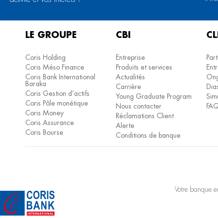
LE GROUPE
CBI
CL
Coris Holding
Entreprise
Part
Coris Méso Finance
Produits et services
Entr
Coris Bank International
Actualités
Ong
Baraka
Carrière
Dia
Coris Gestion d’actifs
Young Graduate Program
Simu
Coris Pôle monétique
Nous contacter
FA
Coris Money
Réclamations Client
Coris Assurance
Alerte
Coris Bourse
Conditions de banque
Votre banque en