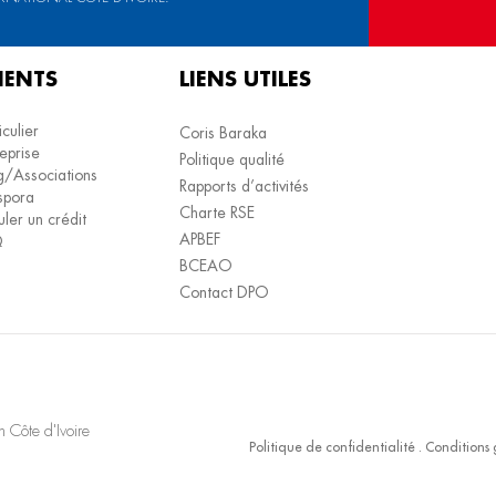
IENTS
LIENS UTILES
iculier
Coris Baraka
eprise
Politique qualité
/Associations
Rapports d’activités
spora
Charte RSE
ler un crédit
APBEF
Q
BCEAO
Contact DPO
 Côte d'Ivoire
Politique de confidentialité
.
Conditions 