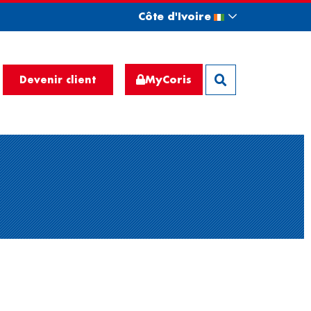
Côte d'Ivoire
MyCoris
Devenir client