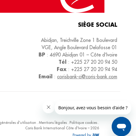
SIÈGE SOCIAL
Abidjan, Treichville Zone 1 Boulevard
VGE, Angle Boulevard Delafosse 01
BP
:
4690
Abidjan 01 – Côte d’Ivoire
Tél
:
+225 27 20 20 94 50
Fax
:
+225 27 20 20 94 94
Email
:
corisbank-ci@coris-bank.com
générales d’utilisation
.
Mentions légales
.
Politique cookies
.
Coris Bank International Côte d’Ivoire – 2026
Powered by
3W