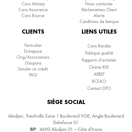
Coris Money
Nous contacter
Coris Assurance
Réclamations Client
Coris Bourse
Alerte
Conditions de banque
CLIENTS
LIENS UTILES
Particulier
Coris Baraka
Entreprise
Politique qualité
Ong/Associations
Rapports d’activités
Diaspora
Charte RSE
Simuler un crédit
APBEF
FAQ
BCEAO
Contact DPO
SIÈGE SOCIAL
Abidjan, Treichville Zone 1 Boulevard VGE, Angle Boulevard
Delafosse 01
BP
:
4690
Abidjan 01 – Côte d’Ivoire