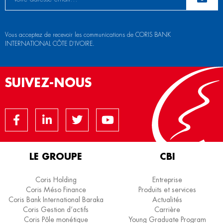
Vous acceptez de recevoir les communications de CORIS BANK
INTERNATIONAL CÔTE D’IVOIRE.
SUIVEZ-NOUS
LE GROUPE
CBI
Coris Holding
Entreprise
Coris Méso Finance
Produits et services
Coris Bank International Baraka
Actualités
Coris Gestion d’actifs
Carrière
Coris Pôle monétique
Young Graduate Program