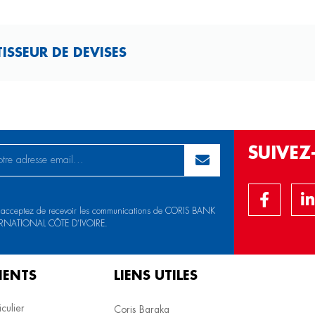
ISSEUR DE DEVISES
SUIVE
 acceptez de recevoir les communications de CORIS BANK
RNATIONAL CÔTE D’IVOIRE.
IENTS
LIENS UTILES
iculier
Coris Baraka