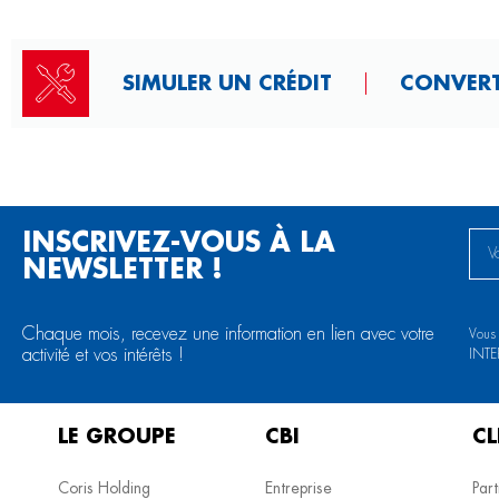
SIMULER UN CRÉDIT
CONVERT
INSCRIVEZ-VOUS À LA
NEWSLETTER !
Chaque mois, recevez une information en lien avec votre
Vous
activité et vos intérêts !
INTE
LE GROUPE
CBI
CL
Coris Holding
Entreprise
Part