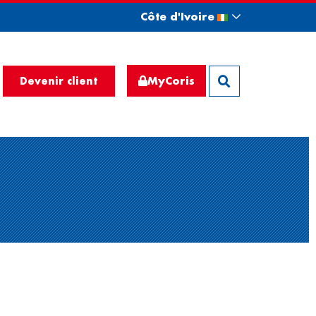
Côte d'Ivoire
MyCoris
Devenir client