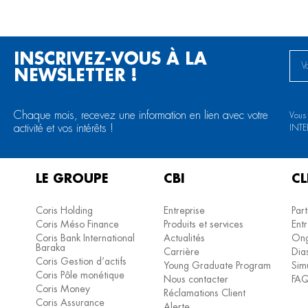
INSCRIVEZ-VOUS À LA
NEWSLETTER !
Chaque mois, recevez une information en lien avec votre
Vous
activité et vos intérêts !
INTE
LE GROUPE
CBI
CL
Coris Holding
Entreprise
Part
Coris Méso Finance
Produits et services
Entr
Coris Bank International
Actualités
Ong
Baraka
Carrière
Dia
Coris Gestion d’actifs
Young Graduate Program
Simu
Coris Pôle monétique
Nous contacter
FA
Coris Money
Réclamations Client
Coris Assurance
Alerte