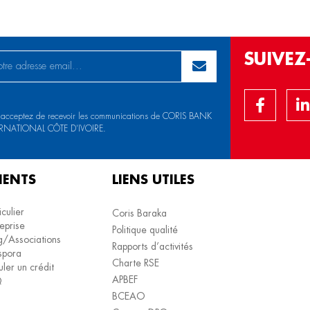
SUIVE
 acceptez de recevoir les communications de CORIS BANK
RNATIONAL CÔTE D’IVOIRE.
IENTS
LIENS UTILES
iculier
Coris Baraka
eprise
Politique qualité
/Associations
Rapports d’activités
spora
Charte RSE
ler un crédit
APBEF
Q
BCEAO