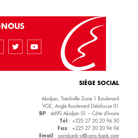
Z-NOUS
SIÈGE SOCIAL
Abidjan, Treichville Zone 1 Boulevard
VGE, Angle Boulevard Delafosse 01
BP
:
4690
Abidjan 01 – Côte d’Ivoire
Tél
:
+225 27 20 20 94 50
Fax
:
+225 27 20 20 94 94
Email
:
corisbank-ci@coris-bank.com