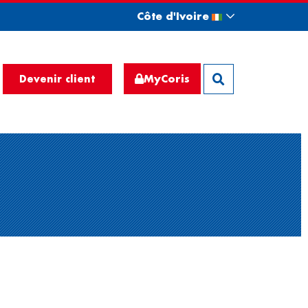
Côte d'Ivoire
MyCoris
Devenir client