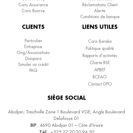
Coris Assurance
Réclamations Client
Coris Bourse
Alerte
Conditions de banque
CLIENTS
LIENS UTILES
Particulier
Coris Baraka
Entreprise
Politique qualité
Ong/Associations
Rapports d’activités
Diaspora
Charte RSE
Simuler un crédit
APBEF
FAQ
BCEAO
Contact DPO
SIÈGE SOCIAL
Abidjan, Treichville Zone 1 Boulevard VGE, Angle Boulevard
Delafosse 01
BP
:
4690
Abidjan 01 – Côte d’Ivoire
Tél
:
+225 27 20 20 94 50