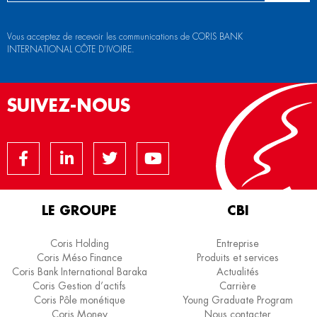
Vous acceptez de recevoir les communications de CORIS BANK
INTERNATIONAL CÔTE D’IVOIRE.
SUIVEZ-NOUS
LE GROUPE
CBI
Coris Holding
Entreprise
Coris Méso Finance
Produits et services
Coris Bank International Baraka
Actualités
Coris Gestion d’actifs
Carrière
Coris Pôle monétique
Young Graduate Program
Coris Money
Nous contacter