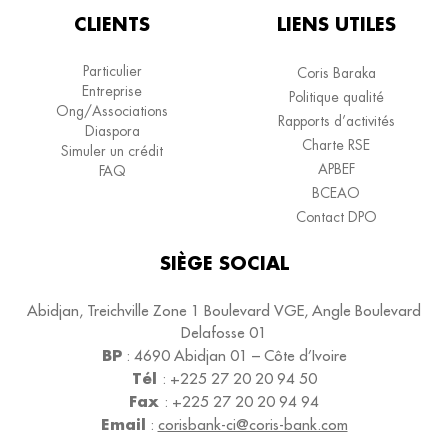
CLIENTS
LIENS UTILES
Particulier
Coris Baraka
Entreprise
Politique qualité
Ong/Associations
Rapports d’activités
Diaspora
Charte RSE
Simuler un crédit
APBEF
FAQ
BCEAO
Contact DPO
SIÈGE SOCIAL
Abidjan, Treichville Zone 1 Boulevard VGE, Angle Boulevard
Delafosse 01
BP
:
4690
Abidjan 01 – Côte d’Ivoire
Tél
:
+225 27 20 20 94 50
Fax
:
+225 27 20 20 94 94
Email
:
corisbank-ci@coris-bank.com