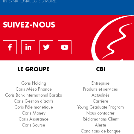
INTERNATIONAL CÔTE D’IVOIRE.
SUIVEZ-NOUS
LE GROUPE
CBI
Coris Holding
Entreprise
Coris Méso Finance
Produits et services
Coris Bank International Baraka
Actualités
Coris Gestion d’actifs
Carrière
Coris Pôle monétique
Young Graduate Program
Coris Money
Nous contacter
Coris Assurance
Réclamations Client
Coris Bourse
Alerte
Conditions de banque