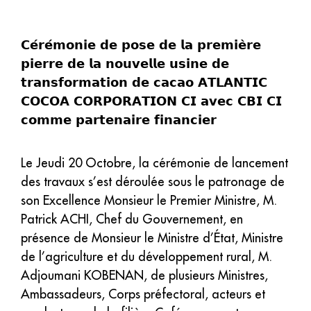
𝗖𝗲́𝗿𝗲́𝗺𝗼𝗻𝗶𝗲 𝗱𝗲 𝗽𝗼𝘀𝗲 𝗱𝗲 𝗹𝗮 𝗽𝗿𝗲𝗺𝗶𝗲̀𝗿𝗲
𝗽𝗶𝗲𝗿𝗿𝗲 𝗱𝗲 𝗹𝗮 𝗻𝗼𝘂𝘃𝗲𝗹𝗹𝗲 𝘂𝘀𝗶𝗻𝗲 𝗱𝗲
𝘁𝗿𝗮𝗻𝘀𝗳𝗼𝗿𝗺𝗮𝘁𝗶𝗼𝗻 𝗱𝗲 𝗰𝗮𝗰𝗮𝗼 𝗔𝗧𝗟𝗔𝗡𝗧𝗜𝗖
𝗖𝗢𝗖𝗢𝗔 𝗖𝗢𝗥𝗣𝗢𝗥𝗔𝗧𝗜𝗢𝗡 𝗖𝗜 𝗮𝘃𝗲𝗰 𝗖𝗕𝗜 𝗖𝗜
𝗰𝗼𝗺𝗺𝗲 𝗽𝗮𝗿𝘁𝗲𝗻𝗮𝗶𝗿𝗲 𝗳𝗶𝗻𝗮𝗻𝗰𝗶𝗲𝗿
Le Jeudi 20 Octobre, la cérémonie de lancement
des travaux s’est déroulée sous le patronage de
son Excellence Monsieur le Premier Ministre, M.
Patrick ACHI, Chef du Gouvernement, en
présence de Monsieur le Ministre d’État, Ministre
de l’agriculture et du développement rural, M.
Adjoumani KOBENAN, de plusieurs Ministres,
Ambassadeurs, Corps préfectoral, acteurs et