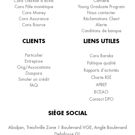
Coris Gestion d’actifs
Carrière
Coris Pôle monétique
Young Graduate Program
Coris Money
Nous contacter
Coris Assurance
Réclamations Client
Coris Bourse
Alerte
Conditions de banque
CLIENTS
LIENS UTILES
Particulier
Coris Baraka
Entreprise
Politique qualité
Ong/Associations
Rapports d’activités
Diaspora
Charte RSE
Simuler un crédit
APBEF
FAQ
BCEAO
Contact DPO
SIÈGE SOCIAL
Abidjan, Treichville Zone 1 Boulevard VGE, Angle Boulevard
Delafosse 01